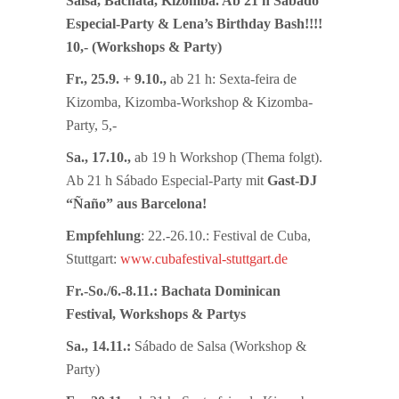
Salsa, Bachata, Kizomba.
Ab 21 h Sábado
Especial-Party & Lena’s Birthday Bash!!!!
10,- (Workshops & Party)
Fr., 25.9. + 9.10.,
ab 21 h: Sexta-feira de
Kizomba, Kizomba-Workshop & Kizomba-
Party, 5,-
Sa., 17.10.,
ab 19 h Workshop (Thema folgt).
Ab 21 h Sábado Especial-Party mit
Gast-DJ
“
Ñ
a
ñ
o” aus Barcelona!
Empfehlung
: 22.-26.10.: Festival de Cuba,
Stuttgart:
www.cubafestival-stuttgart.de
Fr.-So./6.-8.11.: Bachata Dominican
Festival, Workshops & Partys
Sa., 14.11.:
Sábado de Salsa (Workshop &
Party)