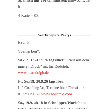
Spanisch mit Vorkenntnissen:
mittwochs, 18
h
4-Karte = 80,-
Workshops & Partys
Events
Vormerken*:
Sa.-So./12.-13.9.26 tagsüber:
“Raus aus dem
inneren Druck” mit Ina Rudolph,
www.inarudolph.de
Fr.-So./18.-20.9.26 tagsüber:
LifeCoachingArt, Termine über Christiane:
0172/8941974
www.hollefeld.com
Sa., 19.9. ab 18 h: Schnupper-Workshops